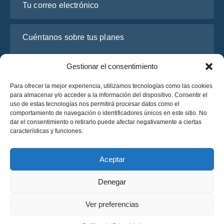
Cuéntanos sobre tus planes
Gestionar el consentimiento
Para ofrecer la mejor experiencia, utilizamos tecnologías como las cookies
para almacenar y/o acceder a la información del dispositivo. Consentir el
uso de estas tecnologías nos permitirá procesar datos como el
comportamiento de navegación o identificadores únicos en este sitio. No
dar el consentimiento o retirarlo puede afectar negativamente a ciertas
características y funciones.
He leído y acepto la
Política de Privacidad
de OsaBus.
Solicite un presupuesto
Aceptar
Solicite un presupuesto
Denegar
Español
Ver preferencias
© 2025 OsaBus © Todos los derechos reservados.
Política de Privacidad
Términos y Condiciones
News