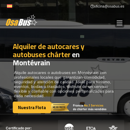
Skip
oficina@osabus.es
to
content
Alquiler de autocares y
Show dropdown
ALQUILER DE AUTOCARES
autobuses chárter
en
Montévrain
Show dropdown
DESTINOS
Alquile autocares o autobuses en Montévrain con
profesionales locales que garantizan comodidad,
Show dropdown
RECORRIDAS
seguridad y atención de calidad. Ideal para turismo,
eventos, bodas o traslados, disfrute de un servicio
flexible y confiable con opciones personalizadas para
cada necesidad.
FLOTA
Nuestra Flota
Nuestra Flota
CONTÁCTENOS
CONTÁCTENOS
Certificado por: