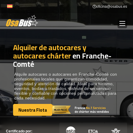
Skip
oficina@osabus.es
to
content
Alquiler de autocares y
Show dropdown
ALQUILER DE AUTOCARES
autocares chárter
en Franche-
Comté
Show dropdown
DESTINOS
Alquile autocares o autocares en Franche-Comté con
profesionales locales que garantizan comodidad,
Show dropdown
RECORRIDAS
seguridad y atención de calidad. Ideal para turismo,
eventos, bodas o traslados, disfrute de un servicio
flexible y confiable con opciones personalizadas para
cada necesidad.
FLOTA
Nuestra Flota
Nuestra Flota
CONTÁCTENOS
CONTÁCTENOS
Certificado por: