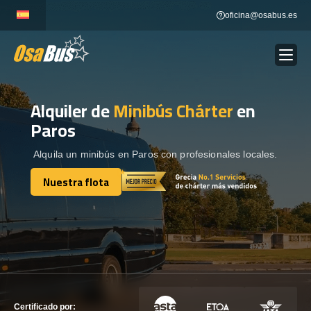
Skip
oficina@osabus.es
to
content
Alquiler de
Minibús Chárter
en
Show dropdown
ALQUILER DE AUTOCARES
Paros
Show dropdown
DESTINOS
Alquila un minibús en Paros con profesionales locales.
Nuestra flota
Show dropdown
Nuestra flota
RECORRIDAS
FLOTA
CONTÁCTENOS
CONTÁCTENOS
Certificado por: