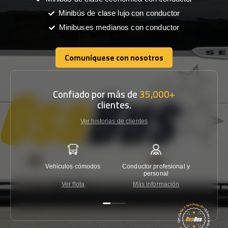
Minibús de clase lujo con conductor
Minibuses medianos con conductor
Comuníquese con nosotros
Comuníquese con nosotros
Confiado por más de
35,000+
clientes.
Ver historias de clientes
Vehículos cómodos
Conductor profesional y
Garantí
personal
Ver flota
Más información
Co