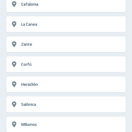
Cefalonia
La Canea
Zante
Corfú
Heraclión
Salónica
Míkonos