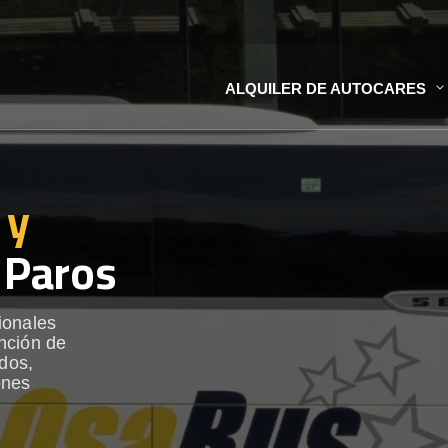
ALQUILER DE AUTOCARES
 y
 Paros
ionales
nción de
ados,
ones