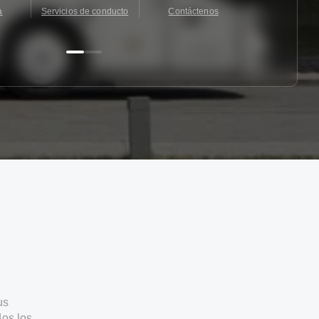
a
Servicios de conducto
Contáctenos
Contácten
us
os los