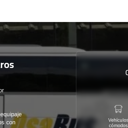
ros
or
equipaje
Vehículo
os con
cómodos