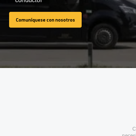
conductor
Comuníquese con nosotros
Comuníquese con nosotros
C
neces