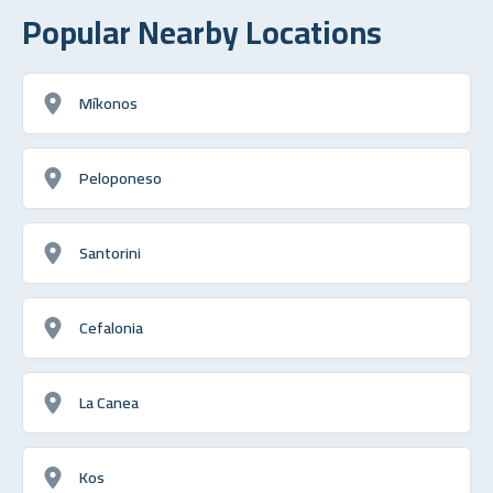
Popular Nearby Locations
Míkonos
Peloponeso
Santorini
Cefalonia
La Canea
Kos