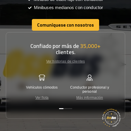
Minibuses medianos con conductor
Comuníquese con nosotros
Comuníquese con nosotros
Confiado por más de
35,000+
clientes.
Ver historias de clientes
Vehículos cómodos
Conductor profesional y
Garantí
personal
Ver flota
Más información
Co