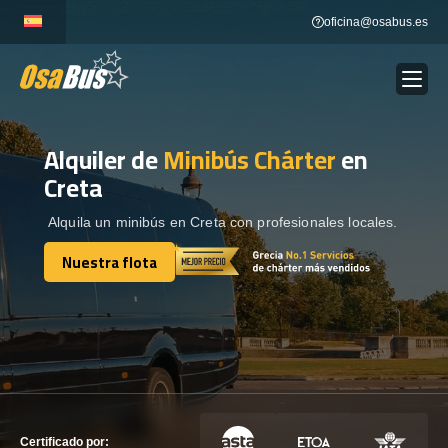
Skip
oficina@osabus.es
to
content
Alquiler de
Minibús Chárter
en
Show dropdown
ALQUILER DE AUTOCARES
Creta
Show dropdown
DESTINOS
Alquila un minibús en Creta con profesionales locales.
Nuestra flota
Show dropdown
Nuestra flota
RECORRIDAS
FLOTA
CONTÁCTENOS
CONTÁCTENOS
Certificado por: