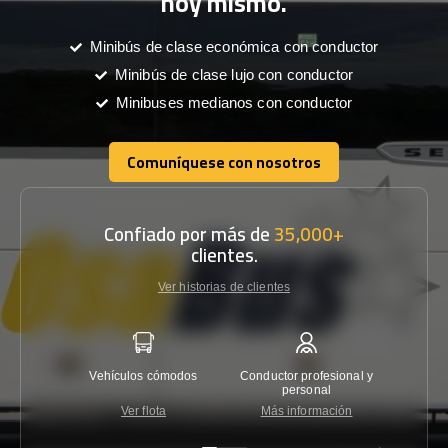
hoy mismo.
Minibús de clase económica con conductor
Minibús de clase lujo con conductor
Minibuses medianos con conductor
Comuníquese con nosotros
Comuníquese con nosotros
Confiado por más de
35,000+
clientes.
Ver historias de clientes
Vehículos cómodos
Conductor profesional y
Garantí
personal
Ver flota
Más información
Co