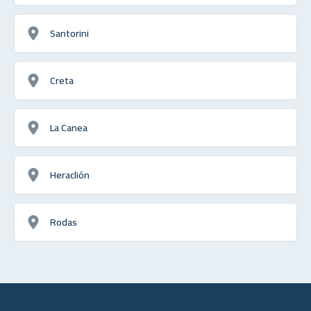
Santorini
Creta
La Canea
Heraclión
Rodas