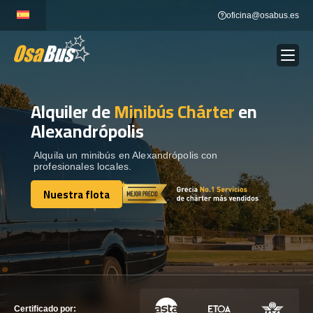
Skip
oficina@osabus.es
to
content
Alquiler de
Minibús Chárter
en
Show dropdown
ALQUILER DE AUTOCARES
Alexandrópolis
Show dropdown
DESTINOS
Alquila un minibús en Alexandrópolis con
profesionales locales.
Nuestra flota
Show dropdown
RECORRIDAS
Nuestra flota
FLOTA
CONTÁCTENOS
CONTÁCTENOS
Certificado por: