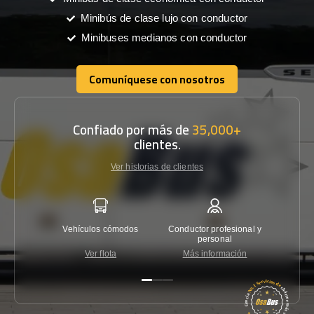
Minibús de clase lujo con conductor
Minibuses medianos con conductor
Comuníquese con nosotros
Comuníquese con nosotros
Confiado por más de
35,000+
clientes.
Ver historias de clientes
Vehículos cómodos
Conductor profesional y
Garantí
personal
Ver flota
Más información
Co