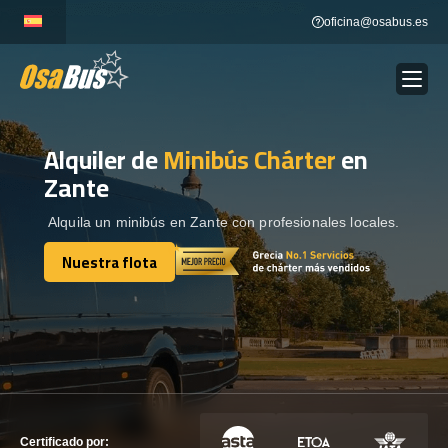
Skip
oficina@osabus.es
to
content
Alquiler de
Minibús Chárter
en
Show dropdown
ALQUILER DE AUTOCARES
Zante
Show dropdown
DESTINOS
Alquila un minibús en Zante con profesionales locales.
Nuestra flota
Show dropdown
Nuestra flota
RECORRIDAS
FLOTA
CONTÁCTENOS
CONTÁCTENOS
Certificado por: