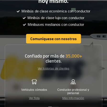
hoy mismo.
Minibús de clase económica con conductor
Minibús de clase lujo con conductor
Minibuses medianos con conductor
Comuníquese con nosotros
Comuníquese con nosotros
Confiado por más de
35,000+
clientes.
Ver historias de clientes
Vehículos cómodos
Conductor profesional y
Garantí
personal
Ver flota
Más información
Co