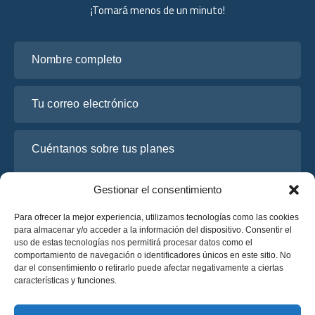
¡Tomará menos de un minuto!
Nombre completo
Tu correo electrónico
Cuéntanos sobre tus planes
Gestionar el consentimiento
Para ofrecer la mejor experiencia, utilizamos tecnologías como las cookies
para almacenar y/o acceder a la información del dispositivo. Consentir el
uso de estas tecnologías nos permitirá procesar datos como el
comportamiento de navegación o identificadores únicos en este sitio. No
dar el consentimiento o retirarlo puede afectar negativamente a ciertas
características y funciones.
He leído y acepto la
Política de Privacidad
de OsaBus.
Solicite un presupuesto