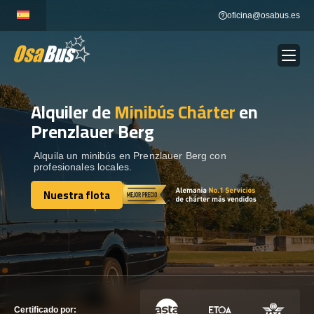
Skip
oficina@osabus.es
to
content
Alquiler de
Minibús Chárter
en
Show dropdown
ALQUILER DE AUTOCARES
Prenzlauer Berg
Show dropdown
DESTINOS
Alquila un minibús en Prenzlauer Berg con
profesionales locales.
Nuestra flota
Show dropdown
RECORRIDAS
Nuestra flota
FLOTA
CONTÁCTENOS
CONTÁCTENOS
Certificado por: