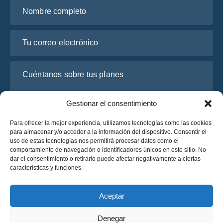
Nombre completo
Tu correo electrónico
Cuéntanos sobre tus planes
Gestionar el consentimiento
Para ofrecer la mejor experiencia, utilizamos tecnologías como las cookies
para almacenar y/o acceder a la información del dispositivo. Consentir el
uso de estas tecnologías nos permitirá procesar datos como el
comportamiento de navegación o identificadores únicos en este sitio. No
dar el consentimiento o retirarlo puede afectar negativamente a ciertas
características y funciones.
He leído y acepto la
Política de Privacidad
de OsaBus.
Solicite un presupuesto
Aceptar
Solicite un presupuesto
Denegar