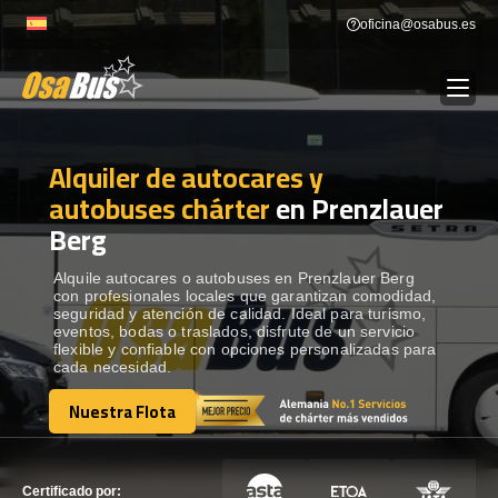
Skip
oficina@osabus.es
to
content
Alquiler de autocares y
Show dropdown
ALQUILER DE AUTOCARES
autobuses chárter
en Prenzlauer
Berg
Show dropdown
DESTINOS
Alquile autocares o autobuses en Prenzlauer Berg
con profesionales locales que garantizan comodidad,
Show dropdown
RECORRIDAS
seguridad y atención de calidad. Ideal para turismo,
eventos, bodas o traslados, disfrute de un servicio
flexible y confiable con opciones personalizadas para
cada necesidad.
FLOTA
Nuestra Flota
Nuestra Flota
CONTÁCTENOS
CONTÁCTENOS
Certificado por: