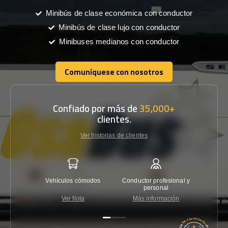
Minibús de clase económica con conductor
Minibús de clase lujo con conductor
Minibuses medianos con conductor
Comuníquese con nosotros
Comuníquese con nosotros
Confiado por más de
35,000+
clientes.
Ver historias de clientes
Vehículos cómodos
Conductor profesional y
Garantí
personal
Ver flota
Más información
Co