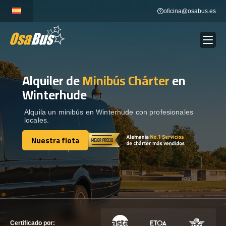
Skip
oficina@osabus.es
to
content
Alquiler de
Minibús Chárter
en
Show dropdown
ALQUILER DE AUTOCARES
Winterhude
Show dropdown
DESTINOS
Alquila un minibús en Winterhude con profesionales
locales.
Nuestra flota
Show dropdown
RECORRIDAS
Nuestra flota
FLOTA
CONTÁCTENOS
CONTÁCTENOS
Certificado por: