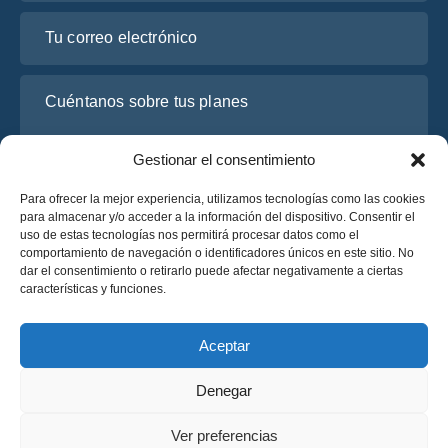
Tu correo electrónico
Cuéntanos sobre tus planes
Gestionar el consentimiento
Para ofrecer la mejor experiencia, utilizamos tecnologías como las cookies
para almacenar y/o acceder a la información del dispositivo. Consentir el
uso de estas tecnologías nos permitirá procesar datos como el
comportamiento de navegación o identificadores únicos en este sitio. No
dar el consentimiento o retirarlo puede afectar negativamente a ciertas
características y funciones.
He leído y acepto la
Política de Privacidad
de OsaBus.
Solicite un presupuesto
Aceptar
Solicite un presupuesto
Denegar
Español
Ver preferencias