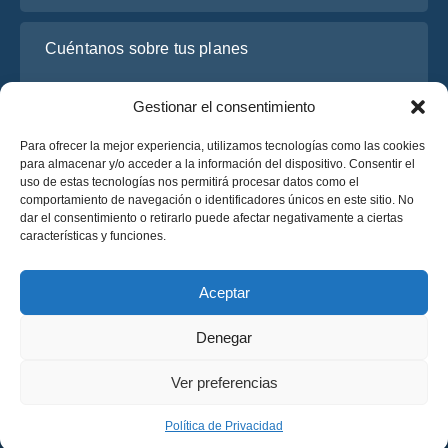
Cuéntanos sobre tus planes
Gestionar el consentimiento
Para ofrecer la mejor experiencia, utilizamos tecnologías como las cookies
para almacenar y/o acceder a la información del dispositivo. Consentir el
uso de estas tecnologías nos permitirá procesar datos como el
comportamiento de navegación o identificadores únicos en este sitio. No
dar el consentimiento o retirarlo puede afectar negativamente a ciertas
características y funciones.
He leído y acepto la
Política de Privacidad
de OsaBus.
Solicite un presupuesto
Aceptar
Solicite un presupuesto
Denegar
Español
Ver preferencias
© 2025 OsaBus © Todos los derechos reservados.
Política de Privacidad
Términos y Condiciones
News
Política de Privacidad