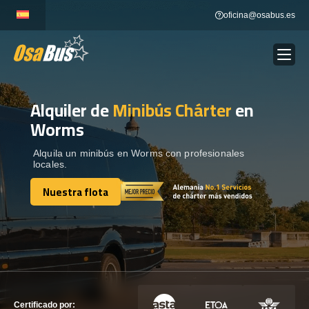
Skip
oficina@osabus.es
to
content
Alquiler de
Minibús Chárter
en
Show dropdown
ALQUILER DE AUTOCARES
Worms
Show dropdown
DESTINOS
Alquila un minibús en Worms con profesionales
locales.
Nuestra flota
Show dropdown
RECORRIDAS
Nuestra flota
FLOTA
CONTÁCTENOS
CONTÁCTENOS
Certificado por: