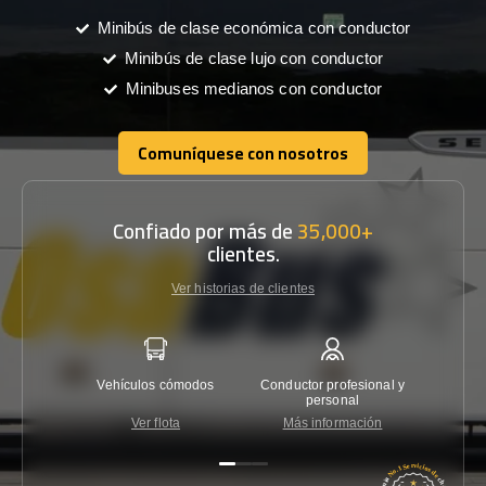
Minibús de clase económica con conductor
Minibús de clase lujo con conductor
Minibuses medianos con conductor
Comuníquese con nosotros
Comuníquese con nosotros
Confiado por más de
35,000+
clientes.
Ver historias de clientes
Vehículos cómodos
Conductor profesional y
Garantí
personal
Ver flota
Más información
Co