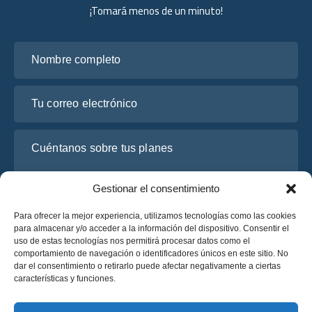
¡Tomará menos de un minuto!
Nombre completo
Tu correo electrónico
Cuéntanos sobre tus planes
Gestionar el consentimiento
Para ofrecer la mejor experiencia, utilizamos tecnologías como las cookies
para almacenar y/o acceder a la información del dispositivo. Consentir el
uso de estas tecnologías nos permitirá procesar datos como el
comportamiento de navegación o identificadores únicos en este sitio. No
dar el consentimiento o retirarlo puede afectar negativamente a ciertas
características y funciones.
He leído y acepto la
Política de Privacidad
de OsaBus.
Solicite un presupuesto