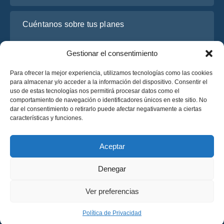
Cuéntanos sobre tus planes
Gestionar el consentimiento
Para ofrecer la mejor experiencia, utilizamos tecnologías como las cookies
para almacenar y/o acceder a la información del dispositivo. Consentir el
uso de estas tecnologías nos permitirá procesar datos como el
comportamiento de navegación o identificadores únicos en este sitio. No
dar el consentimiento o retirarlo puede afectar negativamente a ciertas
características y funciones.
He leído y acepto la
Política de Privacidad
de OsaBus.
Solicite un presupuesto
Aceptar
Solicite un presupuesto
Denegar
Español
Ver preferencias
© 2025 OsaBus © Todos los derechos reservados.
Política de Privacidad
Términos y Condiciones
News
Política de Privacidad