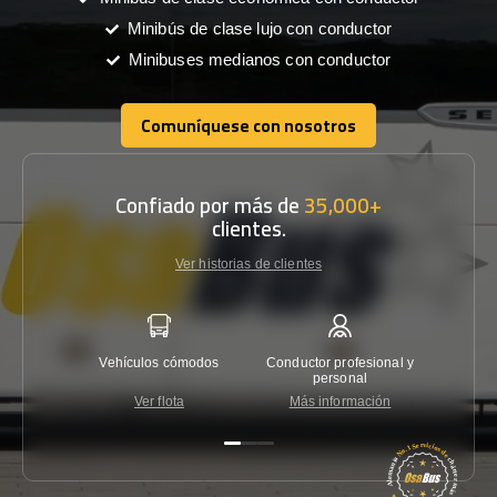
Minibús de clase lujo con conductor
Minibuses medianos con conductor
Comuníquese con nosotros
Comuníquese con nosotros
Confiado por más de
35,000+
clientes.
Ver historias de clientes
Vehículos cómodos
Conductor profesional y
Garantí
personal
Ver flota
Más información
Co