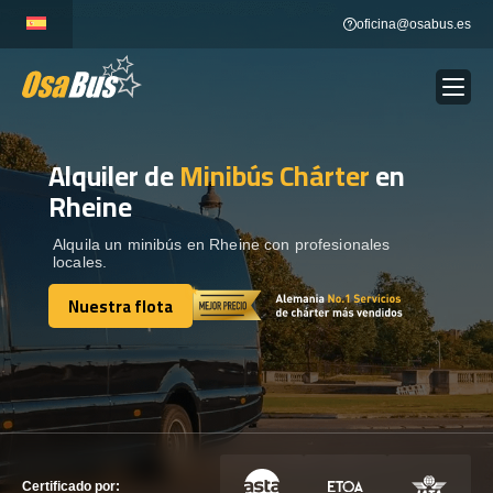
Skip
oficina@osabus.es
to
content
Alquiler de
Minibús Chárter
en
Show dropdown
ALQUILER DE AUTOCARES
Rheine
Show dropdown
DESTINOS
Alquila un minibús en Rheine con profesionales
locales.
Nuestra flota
Show dropdown
RECORRIDAS
Nuestra flota
FLOTA
CONTÁCTENOS
CONTÁCTENOS
Certificado por: