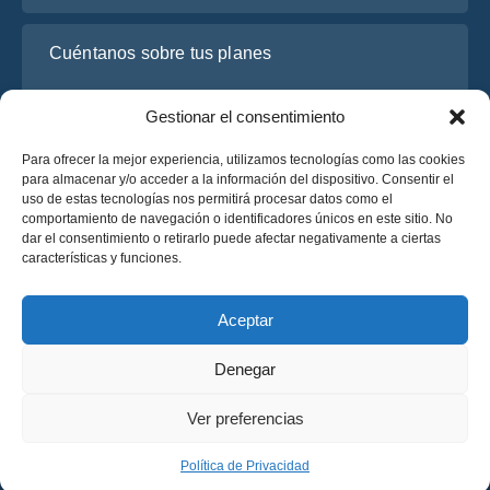
Cuéntanos sobre tus planes
Gestionar el consentimiento
Para ofrecer la mejor experiencia, utilizamos tecnologías como las cookies
para almacenar y/o acceder a la información del dispositivo. Consentir el
uso de estas tecnologías nos permitirá procesar datos como el
comportamiento de navegación o identificadores únicos en este sitio. No
dar el consentimiento o retirarlo puede afectar negativamente a ciertas
características y funciones.
He leído y acepto la
Política de Privacidad
de OsaBus.
Solicite un presupuesto
Aceptar
Solicite un presupuesto
Denegar
Español
Ver preferencias
© 2025 OsaBus © Todos los derechos reservados.
Política de Privacidad
Términos y Condiciones
News
Política de Privacidad