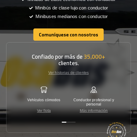
Minibús de clase lujo con conductor
Minibuses medianos con conductor
Comuníquese con nosotros
Comuníquese con nosotros
Confiado por más de
35,000+
clientes.
Ver historias de clientes
Vehículos cómodos
Conductor profesional y
Garantí
personal
Ver flota
Más información
Co