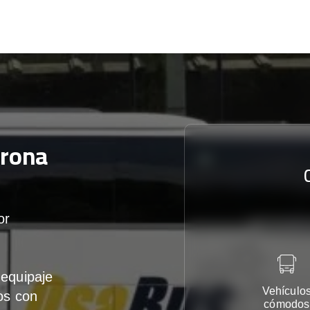
rona
or
equipaje
Vehículo
os con
cómodos