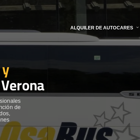
ALQUILER DE AUTOCARES
 y
 Verona
sionales
nción de
ados,
ones