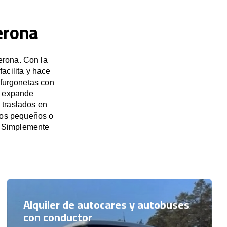
erona
erona. Con la
acilita y hace
 furgonetas con
e expande
 traslados en
upos pequeños o
. Simplemente
Alquiler de autocares y autobuses
con conductor