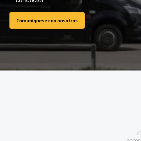
conductor
Comuníquese con nosotros
Comuníquese con nosotros
C
neces