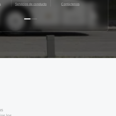
a
Servicios de conducto
Contáctenos
Contácten
us
os los