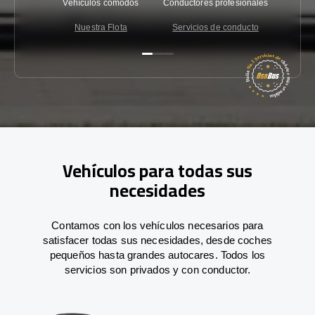
Vehículos cómodos
Conductores profesionales
Garantí
Nuestra Flota
Servicios de conducto
Co
Vehículos para todas sus
necesidades
Contamos con los vehículos necesarios para
satisfacer todas sus necesidades, desde coches
pequeños hasta grandes autocares. Todos los
servicios son privados y con conductor.