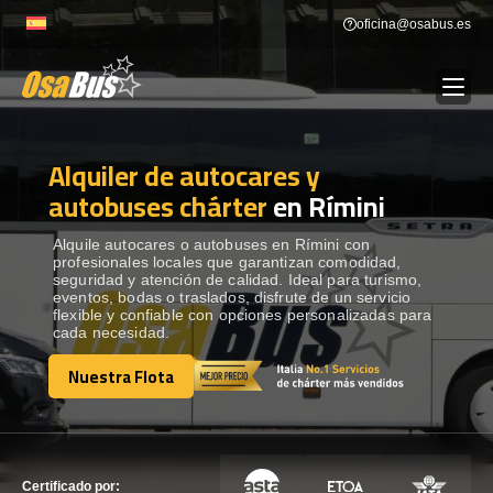
Skip
oficina@osabus.es
to
content
Alquiler de autocares y
Show dropdown
ALQUILER DE AUTOCARES
autobuses chárter
en Rímini
Show dropdown
DESTINOS
Alquile autocares o autobuses en Rímini con
profesionales locales que garantizan comodidad,
seguridad y atención de calidad. Ideal para turismo,
eventos, bodas o traslados, disfrute de un servicio
Show dropdown
RECORRIDAS
flexible y confiable con opciones personalizadas para
cada necesidad.
Nuestra Flota
FLOTA
Nuestra Flota
CONTÁCTENOS
CONTÁCTENOS
Certificado por: