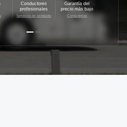
s
Conductores
Garantía del
Atención
profesionales
precio más bajo
cliente 2
a
Servicios de conducto
Contáctenos
Contácten