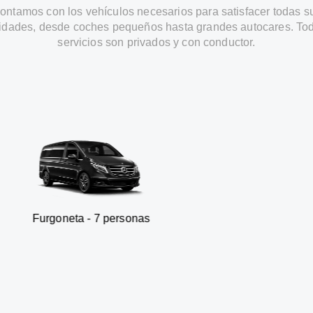
ontamos con los vehículos necesarios para satisfacer todas s
idades, desde coches pequeños hasta grandes autocares. Tod
servicios son privados y con conductor.
ta - 7 personas
SUV - 