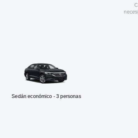
C
neces
conómico - 3 personas
Furgone