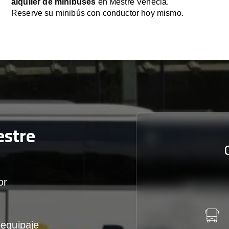
alquiler de minibuses
en Mestre Venecia.
Reserve su minibús con conductor hoy mismo.
stre
or
equipaje