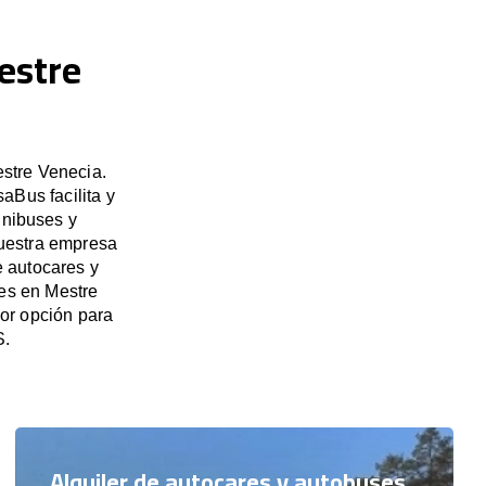
estre
estre Venecia.
aBus facilita y
inibuses y
Nuestra empresa
e autocares y
res en Mestre
or opción para
S.
Alquiler de autocares y autobuses