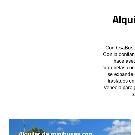
Alqu
Con OsaBus, g
Con la confian
hace aseq
furgonetas con
se expande c
traslados en
Venecia para 
s
Alquiler de minibuses con