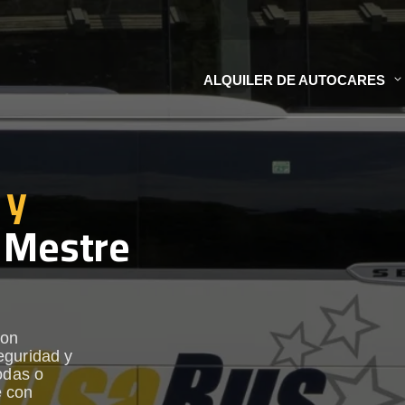
ALQUILER DE AUTOCARES
 y
 Mestre
con
eguridad y
odas o
e con