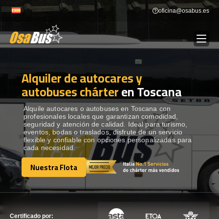
Skip
oficina@osabus.es
to
content
Alquiler de autocares y
Show dropdown
ALQUILER DE AUTOCARES
autobuses chárter
en Toscana
Show dropdown
DESTINOS
Alquile autocares o autobuses en Toscana con
profesionales locales que garantizan comodidad,
seguridad y atención de calidad. Ideal para turismo,
eventos, bodas o traslados, disfrute de un servicio
Show dropdown
RECORRIDAS
flexible y confiable con opciones personalizadas para
cada necesidad.
Nuestra Flota
FLOTA
Nuestra Flota
CONTÁCTENOS
CONTÁCTENOS
Certificado por: