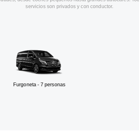
servicios son privados y con conductor.
a - 7 personas
SUV - 3