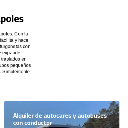
ápoles
ápoles. Con la
acilita y hace
 furgonetas con
se expande
 traslados en
grupos pequeños
s. Simplemente
Alquiler de autocares y autobuses
con conductor