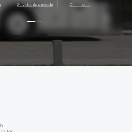
a
Servicios de conducto
Contáctenos
Contácten
us
os los