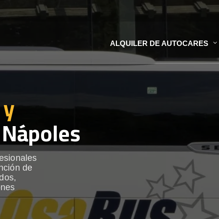
ALQUILER DE AUTOCARES
 y
 Nápoles
esionales
nción de
ados,
ones