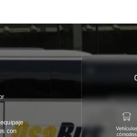
or
equipaje
Vehículo
os con
cómodos