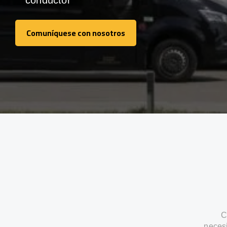
conductor
Comuníquese con nosotros
Comuníquese con nosotros
C
neces