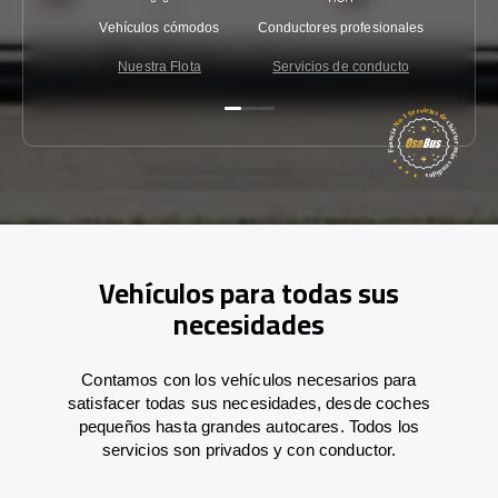
Vehículos cómodos
Conductores profesionales
Garantí
Nuestra Flota
Servicios de conducto
Co
Vehículos para todas sus
necesidades
Contamos con los vehículos necesarios para
satisfacer todas sus necesidades, desde coches
pequeños hasta grandes autocares. Todos los
servicios son privados y con conductor.