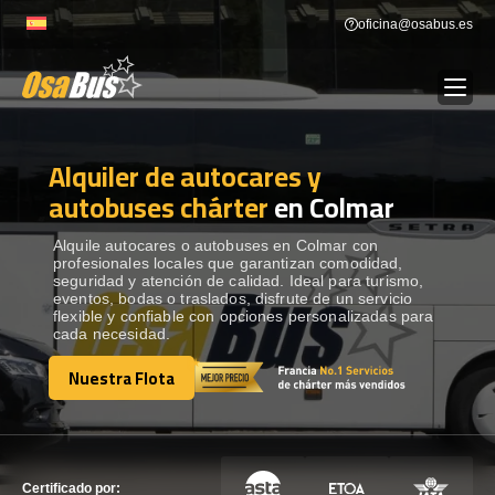
Skip
oficina@osabus.es
to
content
Alquiler de autocares y
Show dropdown
ALQUILER DE AUTOCARES
autobuses chárter
en Colmar
Show dropdown
DESTINOS
Alquile autocares o autobuses en Colmar con
profesionales locales que garantizan comodidad,
seguridad y atención de calidad. Ideal para turismo,
eventos, bodas o traslados, disfrute de un servicio
Show dropdown
RECORRIDAS
flexible y confiable con opciones personalizadas para
cada necesidad.
Nuestra Flota
FLOTA
Nuestra Flota
CONTÁCTENOS
CONTÁCTENOS
Certificado por: