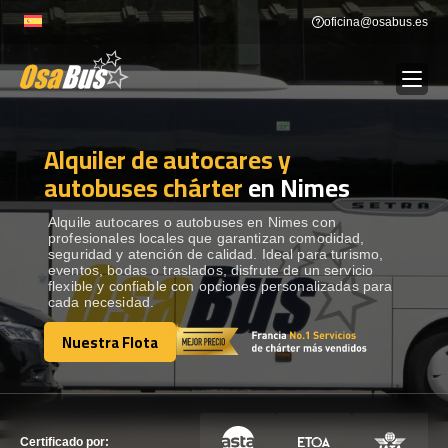
Skip
oficina@osabus.es
to
content
Alquiler de autocares y
Show dropdown
ALQUILER DE AUTOCARES
autobuses chárter
en Nimes
Show dropdown
DESTINOS
Alquile autocares o autobuses en Nimes con
profesionales locales que garantizan comodidad,
seguridad y atención de calidad. Ideal para turismo,
eventos, bodas o traslados, disfrute de un servicio
Show dropdown
RECORRIDAS
flexible y confiable con opciones personalizadas para
cada necesidad.
Nuestra Flota
FLOTA
Nuestra Flota
CONTÁCTENOS
CONTÁCTENOS
Certificado por: