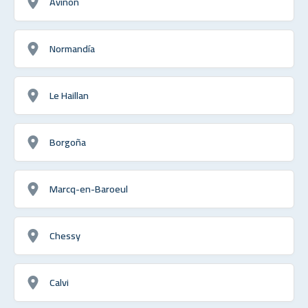
Aviñón
Normandía
Le Haillan
Borgoña
Marcq-en-Baroeul
Chessy
Calvi