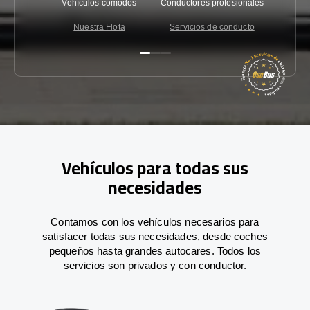
Vehículos cómodos
Conductores profesionales
Garantí
Nuestra Flota
Servicios de conducto
Co
Vehículos para todas sus
necesidades
Contamos con los vehículos necesarios para
satisfacer todas sus necesidades, desde coches
pequeños hasta grandes autocares. Todos los
servicios son privados y con conductor.