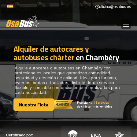
Skip
oficina@osabus.es
to
content
Alquiler de autocares y
Show dropdown
ALQUILER DE AUTOCARES
autobuses chárter
en Chambéry
Show dropdown
DESTINOS
Alquile autocares o autobuses en Chambéry con
profesionales locales que garantizan comodidad,
seguridad y atención de calidad. Ideal para turismo,
eventos, bodas o traslados, disfrute de un servicio
Show dropdown
RECORRIDAS
flexible y confiable con opciones personalizadas para
cada necesidad.
Nuestra Flota
FLOTA
Nuestra Flota
CONTÁCTENOS
CONTÁCTENOS
Certificado por: