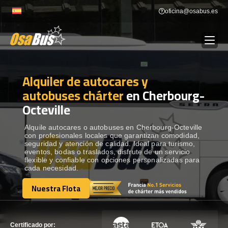
Skip
oficina@osabus.es
to
content
Alquiler de autocares y
Show dropdown
ALQUILER DE AUTOCARES
autobuses chárter
en Cherbourg-
Octeville
Show dropdown
DESTINOS
Alquile autocares o autobuses en Cherbourg-Octeville
con profesionales locales que garantizan comodidad,
Show dropdown
RECORRIDAS
seguridad y atención de calidad. Ideal para turismo,
eventos, bodas o traslados, disfrute de un servicio
flexible y confiable con opciones personalizadas para
cada necesidad.
FLOTA
Nuestra Flota
Nuestra Flota
CONTÁCTENOS
CONTÁCTENOS
Certificado por: