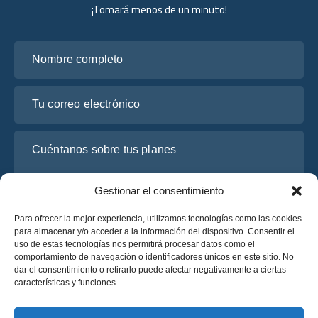
¡Tomará menos de un minuto!
Nombre completo
Tu correo electrónico
Cuéntanos sobre tus planes
Gestionar el consentimiento
Para ofrecer la mejor experiencia, utilizamos tecnologías como las cookies
para almacenar y/o acceder a la información del dispositivo. Consentir el
uso de estas tecnologías nos permitirá procesar datos como el
comportamiento de navegación o identificadores únicos en este sitio. No
dar el consentimiento o retirarlo puede afectar negativamente a ciertas
características y funciones.
He leído y acepto la
Política de Privacidad
de OsaBus.
Solicite un presupuesto