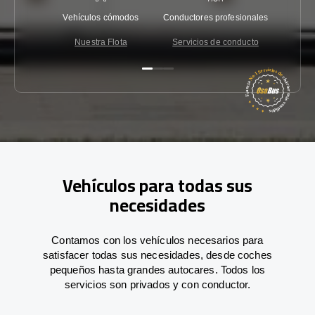
Vehículos cómodos
Conductores profesionales
Garantí
Nuestra Flota
Servicios de conducto
Co
Vehículos para todas sus
necesidades
Contamos con los vehículos necesarios para
satisfacer todas sus necesidades, desde coches
pequeños hasta grandes autocares. Todos los
servicios son privados y con conductor.