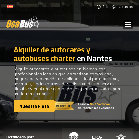
Skip
oficina@osabus.es
to
content
Alquiler de autocares y
Show dropdown
ALQUILER DE AUTOCARES
autobuses chárter
en Nantes
Show dropdown
DESTINOS
Alquile autocares o autobuses en Nantes con
profesionales locales que garantizan comodidad,
seguridad y atención de calidad. Ideal para turismo,
eventos, bodas o traslados, disfrute de un servicio
Show dropdown
RECORRIDAS
flexible y confiable con opciones personalizadas para
cada necesidad.
Nuestra Flota
FLOTA
Nuestra Flota
CONTÁCTENOS
CONTÁCTENOS
Certificado por: