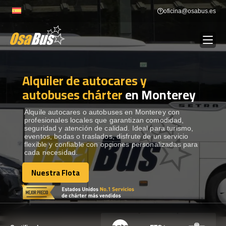
Skip
oficina@osabus.es
to
content
Alquiler de autocares y
Show dropdown
ALQUILER DE AUTOCARES
autobuses chárter
en Monterey
Show dropdown
DESTINOS
Alquile autocares o autobuses en Monterey con
profesionales locales que garantizan comodidad,
seguridad y atención de calidad. Ideal para turismo,
eventos, bodas o traslados, disfrute de un servicio
Show dropdown
RECORRIDAS
flexible y confiable con opciones personalizadas para
cada necesidad.
Nuestra Flota
FLOTA
Nuestra Flota
CONTÁCTENOS
CONTÁCTENOS