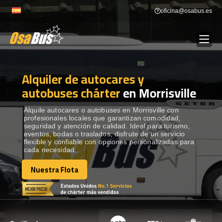
Skip
oficina@osabus.es
to
content
Alquiler de autocares y
Show dropdown
ALQUILER DE AUTOCARES
autobuses chárter
en Morrisville
Show dropdown
DESTINOS
Alquile autocares o autobuses en Morrisville con
profesionales locales que garantizan comodidad,
seguridad y atención de calidad. Ideal para turismo,
eventos, bodas o traslados, disfrute de un servicio
Show dropdown
RECORRIDAS
flexible y confiable con opciones personalizadas para
cada necesidad.
Nuestra Flota
FLOTA
Nuestra Flota
CONTÁCTENOS
CONTÁCTENOS