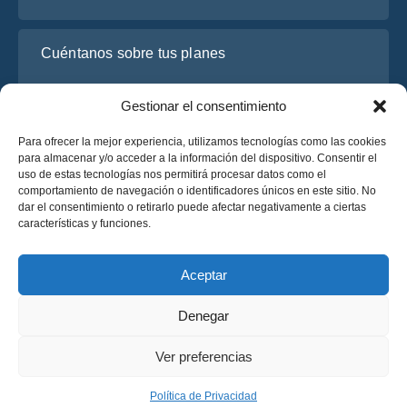
Cuéntanos sobre tus planes
Gestionar el consentimiento
Para ofrecer la mejor experiencia, utilizamos tecnologías como las cookies
para almacenar y/o acceder a la información del dispositivo. Consentir el
uso de estas tecnologías nos permitirá procesar datos como el
comportamiento de navegación o identificadores únicos en este sitio. No
dar el consentimiento o retirarlo puede afectar negativamente a ciertas
características y funciones.
He leído y acepto la
Política de Privacidad
de OsaBus.
Solicite un presupuesto
Aceptar
Solicite un presupuesto
Denegar
Español
Ver preferencias
© 2025 OsaBus © Todos los derechos reservados.
Política de Privacidad
Términos y Condiciones
News
Política de Privacidad