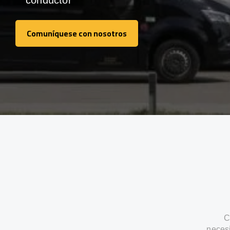
conductor
Comuníquese con nosotros
Comuníquese con nosotros
C
neces