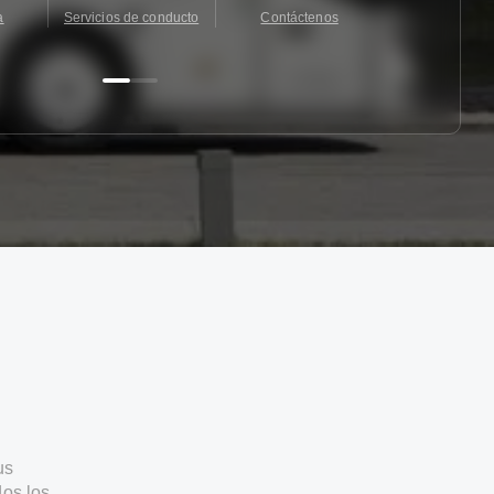
a
Servicios de conducto
Contáctenos
Contácten
us
os los