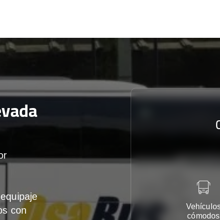
evada
or
equipaje
Vehículo
os con
cómodos