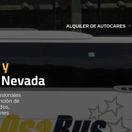
ALQUILER DE AUTOCARES
 y
 Nevada
esionales
nción de
ados,
ones