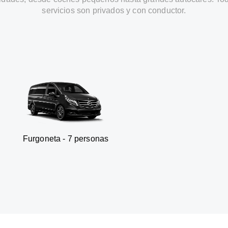
servicios son privados y con conductor.
a - 7 personas
SUV - 3