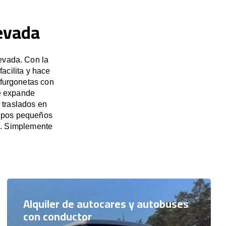
Nevada
evada. Con la
acilita y hace
 furgonetas con
e expande
 traslados en
rupos pequeños
s. Simplemente
Alquiler de autocares y autobuses
con conductor