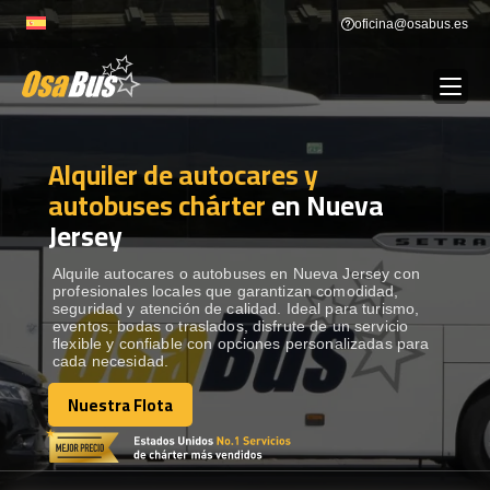
Skip
oficina@osabus.es
to
content
Alquiler de autocares y
Show dropdown
ALQUILER DE AUTOCARES
autobuses chárter
en Nueva
Jersey
Show dropdown
DESTINOS
Alquile autocares o autobuses en Nueva Jersey con
profesionales locales que garantizan comodidad,
Show dropdown
RECORRIDAS
seguridad y atención de calidad. Ideal para turismo,
eventos, bodas o traslados, disfrute de un servicio
flexible y confiable con opciones personalizadas para
cada necesidad.
FLOTA
Nuestra Flota
Nuestra Flota
CONTÁCTENOS
CONTÁCTENOS