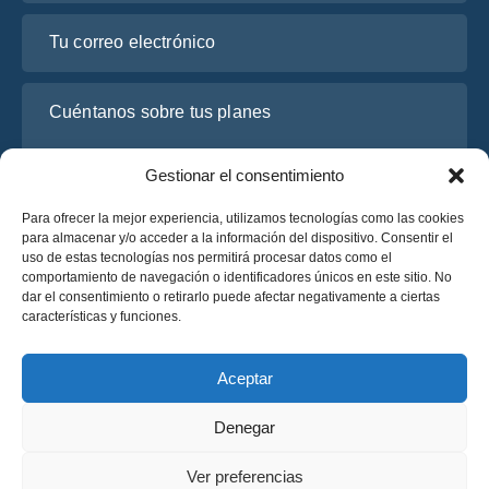
Tu correo electrónico
Cuéntanos sobre tus planes
Gestionar el consentimiento
Para ofrecer la mejor experiencia, utilizamos tecnologías como las cookies
para almacenar y/o acceder a la información del dispositivo. Consentir el
uso de estas tecnologías nos permitirá procesar datos como el
comportamiento de navegación o identificadores únicos en este sitio. No
dar el consentimiento o retirarlo puede afectar negativamente a ciertas
características y funciones.
He leído y acepto la
Política de Privacidad
de OsaBus.
Solicite un presupuesto
Aceptar
Solicite un presupuesto
Denegar
Español
Ver preferencias