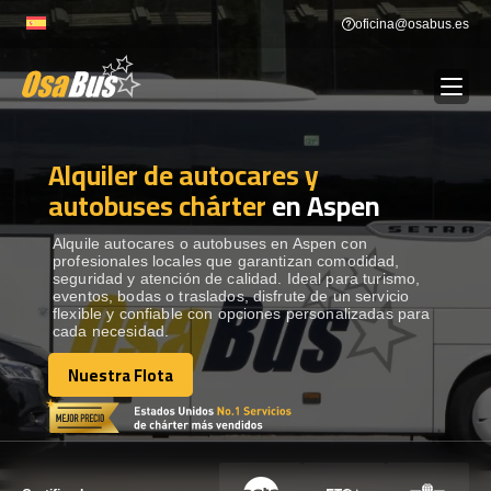
Skip
oficina@osabus.es
to
content
Alquiler de autocares y
Show dropdown
ALQUILER DE AUTOCARES
autobuses chárter
en Aspen
Show dropdown
DESTINOS
Alquile autocares o autobuses en Aspen con
profesionales locales que garantizan comodidad,
seguridad y atención de calidad. Ideal para turismo,
eventos, bodas o traslados, disfrute de un servicio
Show dropdown
RECORRIDAS
flexible y confiable con opciones personalizadas para
cada necesidad.
Nuestra Flota
FLOTA
Nuestra Flota
CONTÁCTENOS
CONTÁCTENOS