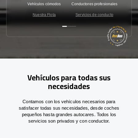
Vehículos cómodos
Conductores profesionales
Garantí
Nuestra Flota
Servicios de conducto
Co
Vehículos para todas sus
necesidades
Contamos con los vehículos necesarios para
satisfacer todas sus necesidades, desde coches
pequeños hasta grandes autocares. Todos los
servicios son privados y con conductor.