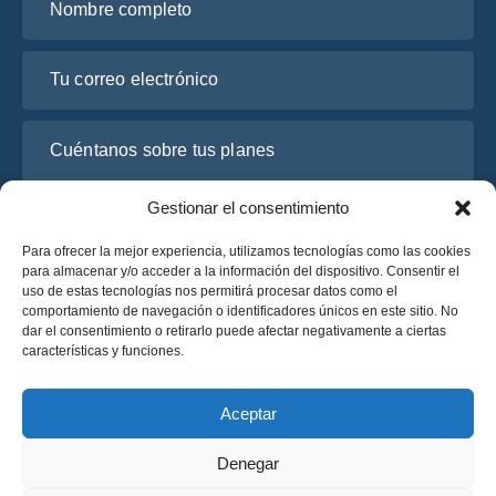
Tu correo electrónico
Cuéntanos sobre tus planes
Gestionar el consentimiento
Para ofrecer la mejor experiencia, utilizamos tecnologías como las cookies
para almacenar y/o acceder a la información del dispositivo. Consentir el
uso de estas tecnologías nos permitirá procesar datos como el
comportamiento de navegación o identificadores únicos en este sitio. No
dar el consentimiento o retirarlo puede afectar negativamente a ciertas
características y funciones.
He leído y acepto la
Política de Privacidad
de OsaBus.
Solicite un presupuesto
Aceptar
Solicite un presupuesto
Denegar
Español