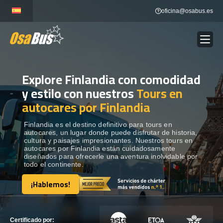
Skip
oficina@osabus.es
to
content
Explore Finlandia con comodidad
Show dropdown
ALQUILER DE AUTOCARES
y estilo con nuestros
Tours en
autocares por Finlandia
Show dropdown
DESTINOS
Finlandia es el destino definitivo para tours en
autocares, un lugar donde puede disfrutar de historia,
Show dropdown
RECORRIDAS
cultura y paisajes impresionantes. Nuestros tours en
autocares por Finlandia están cuidadosamente
diseñados para ofrecerle una aventura inolvidable por
todo el continente.
FLOTA
¡Hablemos!
¡Hablemos!
CONTÁCTENOS
CONTÁCTENOS
Certificado por: