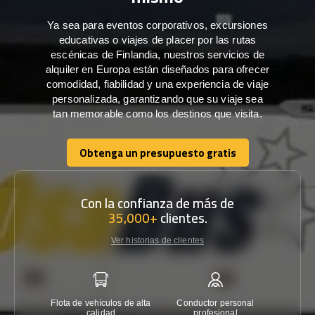
Ya sea para eventos corporativos, excursiones
educativas o viajes de placer por las rutas
escénicas de Finlandia, nuestros servicios de
alquiler en Europa están diseñados para ofrecer
comodidad, fiabilidad y una experiencia de viaje
personalizada, garantizando que su viaje sea
tan memorable como los destinos que visita.
Obtenga un presupuesto gratis
Obtenga un presupuesto gratis
Con la confianza de más de
35,000+
clientes.
Ver historias de clientes
Flota de vehículos de alta
Conductor personal
Garantí
calidad
profesional