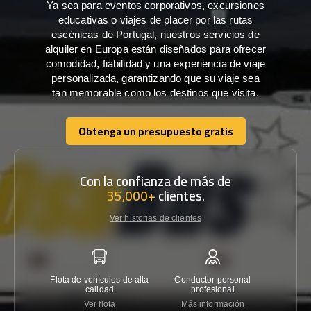
Ya sea para eventos corporativos, excursiones
educativas o viajes de placer por las rutas
escénicas de Portugal, nuestros servicios de
alquiler en Europa están diseñados para ofrecer
comodidad, fiabilidad y una experiencia de viaje
personalizada, garantizando que su viaje sea
tan memorable como los destinos que visita.
Obtenga un presupuesto gratis
Obtenga un presupuesto gratis
Con la confianza de más de
35,000+
clientes.
Ver historias de clientes
Flota de vehículos de alta
Conductor personal
Garantí
calidad
profesional
Ver flota
Más información
Co