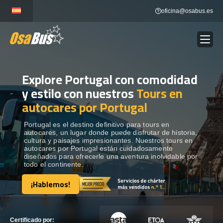
Skip
oficina@osabus.es
to
content
Explore Portugal con comodidad
Show dropdown
ALQUILER DE AUTOCARES
y estilo con nuestros
Tours en
autocares por Portugal
Show dropdown
DESTINOS
Portugal es el destino definitivo para tours en
autocares, un lugar donde puede disfrutar de historia,
Show dropdown
RECORRIDAS
cultura y paisajes impresionantes. Nuestros tours en
autocares por Portugal están cuidadosamente
diseñados para ofrecerle una aventura inolvidable por
todo el continente.
FLOTA
¡Hablemos!
¡Hablemos!
CONTÁCTENOS
CONTÁCTENOS
Certificado por: