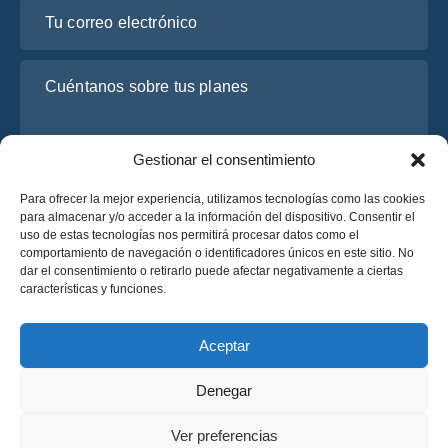
Tu correo electrónico
Cuéntanos sobre tus planes
Gestionar el consentimiento
Para ofrecer la mejor experiencia, utilizamos tecnologías como las cookies
para almacenar y/o acceder a la información del dispositivo. Consentir el
uso de estas tecnologías nos permitirá procesar datos como el
comportamiento de navegación o identificadores únicos en este sitio. No
dar el consentimiento o retirarlo puede afectar negativamente a ciertas
He leído y acepto la
Política de Privacidad
de OsaBus.
características y funciones.
Solicite un presupuesto
Solicite un presupuesto
Aceptar
Denegar
Español
Ver preferencias
© 2025 OsaBus © Todos los derechos reservados.