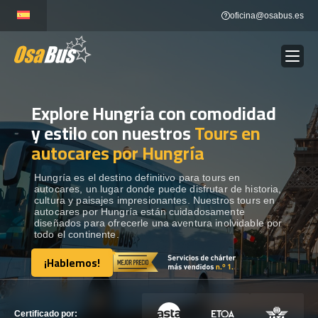
Skip
oficina@osabus.es
to
content
Explore Hungría con comodidad
Show dropdown
ALQUILER DE AUTOCARES
y estilo con nuestros
Tours en
autocares por Hungría
Show dropdown
DESTINOS
Hungría es el destino definitivo para tours en
autocares, un lugar donde puede disfrutar de historia,
Show dropdown
RECORRIDAS
cultura y paisajes impresionantes. Nuestros tours en
autocares por Hungría están cuidadosamente
diseñados para ofrecerle una aventura inolvidable por
todo el continente.
FLOTA
¡Hablemos!
¡Hablemos!
CONTÁCTENOS
CONTÁCTENOS
Certificado por: