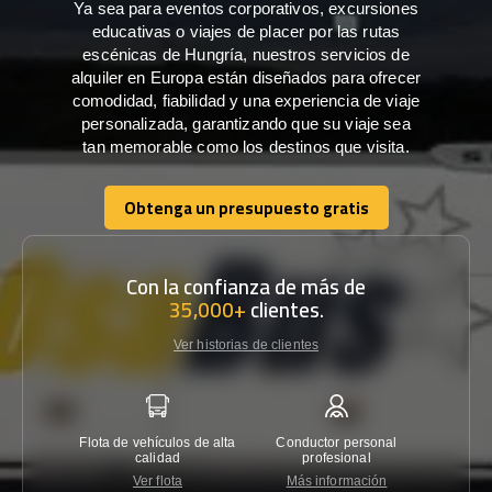
Ya sea para eventos corporativos, excursiones
educativas o viajes de placer por las rutas
escénicas de Hungría, nuestros servicios de
alquiler en Europa están diseñados para ofrecer
comodidad, fiabilidad y una experiencia de viaje
personalizada, garantizando que su viaje sea
tan memorable como los destinos que visita.
Obtenga un presupuesto gratis
Obtenga un presupuesto gratis
Con la confianza de más de
35,000+
clientes.
Ver historias de clientes
Flota de vehículos de alta
Conductor personal
Garantí
calidad
profesional
Ver flota
Más información
Co