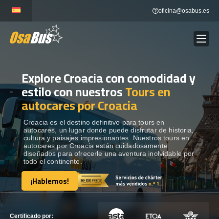
Skip
oficina@osabus.es
to
content
Explore Croacia con comodidad y
Show dropdown
ALQUILER DE AUTOCARES
estilo con nuestros
Tours en
autocares por Croacia
Show dropdown
DESTINOS
Croacia es el destino definitivo para tours en
autocares, un lugar donde puede disfrutar de historia,
Show dropdown
RECORRIDAS
cultura y paisajes impresionantes. Nuestros tours en
autocares por Croacia están cuidadosamente
diseñados para ofrecerle una aventura inolvidable por
todo el continente.
FLOTA
¡Hablemos!
¡Hablemos!
CONTÁCTENOS
CONTÁCTENOS
Certificado por: