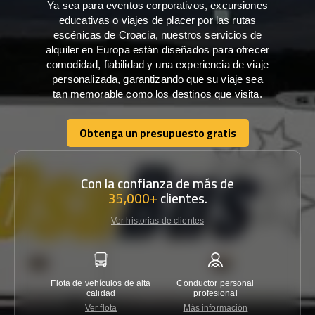
Ya sea para eventos corporativos, excursiones
educativas o viajes de placer por las rutas
escénicas de Croacia, nuestros servicios de
alquiler en Europa están diseñados para ofrecer
comodidad, fiabilidad y una experiencia de viaje
personalizada, garantizando que su viaje sea
tan memorable como los destinos que visita.
Obtenga un presupuesto gratis
Obtenga un presupuesto gratis
Con la confianza de más de
35,000+
clientes.
Ver historias de clientes
Flota de vehículos de alta
Conductor personal
Garantí
calidad
profesional
Ver flota
Más información
Co