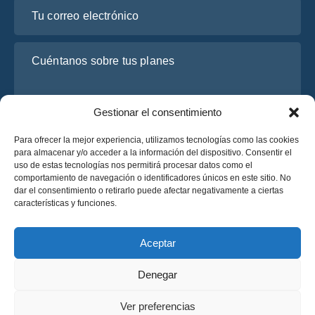
Tu correo electrónico
Cuéntanos sobre tus planes
Gestionar el consentimiento
Para ofrecer la mejor experiencia, utilizamos tecnologías como las cookies
para almacenar y/o acceder a la información del dispositivo. Consentir el
uso de estas tecnologías nos permitirá procesar datos como el
comportamiento de navegación o identificadores únicos en este sitio. No
dar el consentimiento o retirarlo puede afectar negativamente a ciertas
He leído y acepto la
Política de Privacidad
de OsaBus.
características y funciones.
Solicite un presupuesto
Solicite un presupuesto
Aceptar
Denegar
Español
Ver preferencias
© 2025 OsaBus © Todos los derechos reservados.