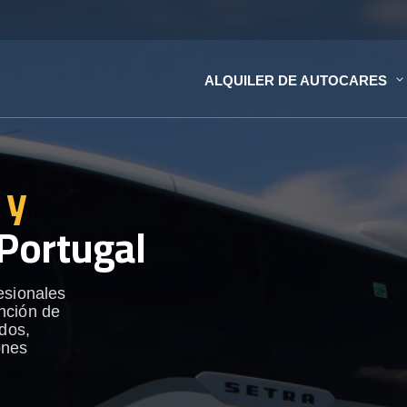
ALQUILER DE AUTOCARES
 y
Portugal
esionales
nción de
ados,
ones