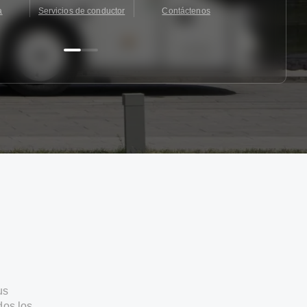
a
Servicios de conductor
Contáctenos
Contácten
us
dos los