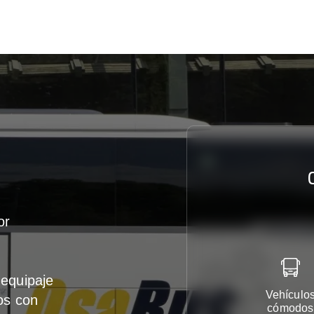
or
equipaje
Vehículo
os con
cómodos