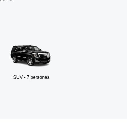
7 personas
Sedán de negocio