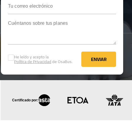
Tu correo electrónico
Cuéntanos sobre tus planes
He leído y acepto la
ENVIAR
Política de Privacidad
de OsaBus.
ENVIAR
Certificado por: