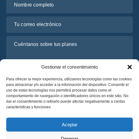
Tu correo electrónico
Cuéntanos sobre tus planes
Gestionar el consentimiento
Para ofrecer la mejor experiencia, utilizamos tecnologías como las cookies
para almacenar y/o acceder a la información del dispositivo. Consentir el
uso de estas tecnologías nos permitirá procesar datos como el
comportamiento de navegación o identificadores únicos en este sitio. No
dar el consentimiento o retirarlo puede afectar negativamente a ciertas
He leído y acepto la
Política de Privacidad
de OsaBus.
características y funciones.
Solicite un presupuesto
Solicite un presupuesto
Aceptar
Denegar