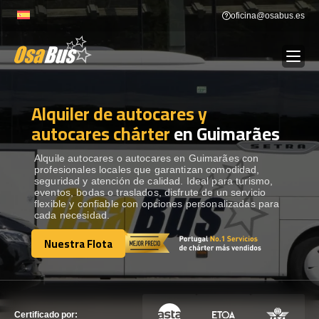
Skip
oficina@osabus.es
to
content
Alquiler de autocares y
Show dropdown
ALQUILER DE AUTOCARES
autocares chárter
en Guimarães
Show dropdown
DESTINOS
Alquile autocares o autocares en Guimarães con
profesionales locales que garantizan comodidad,
seguridad y atención de calidad. Ideal para turismo,
eventos, bodas o traslados, disfrute de un servicio
Show dropdown
RECORRIDAS
flexible y confiable con opciones personalizadas para
cada necesidad.
Nuestra Flota
FLOTA
Nuestra Flota
CONTÁCTENOS
CONTÁCTENOS
Certificado por: