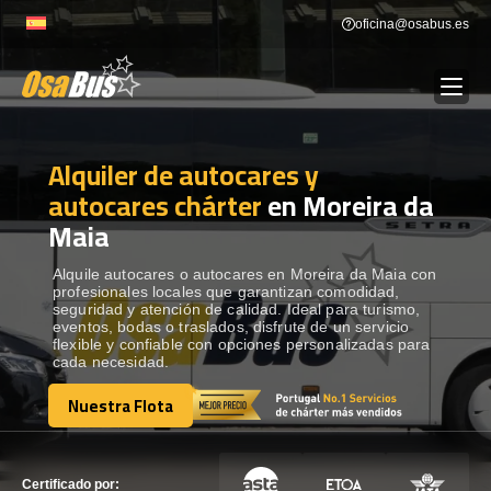
Skip
oficina@osabus.es
to
content
Alquiler de autocares y
Show dropdown
ALQUILER DE AUTOCARES
autocares chárter
en Moreira da
Maia
Show dropdown
DESTINOS
Alquile autocares o autocares en Moreira da Maia con
profesionales locales que garantizan comodidad,
Show dropdown
RECORRIDAS
seguridad y atención de calidad. Ideal para turismo,
eventos, bodas o traslados, disfrute de un servicio
flexible y confiable con opciones personalizadas para
cada necesidad.
FLOTA
Nuestra Flota
Nuestra Flota
CONTÁCTENOS
CONTÁCTENOS
Certificado por: