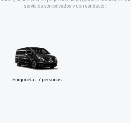
servicios son privados y con conductor.
a - 7 personas
SUV - 3