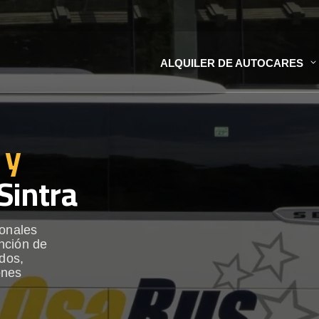
ALQUILER DE AUTOCARES
 y
Sintra
ionales
nción de
ados,
ones