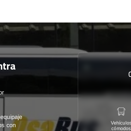
ntra
or
equipaje
Vehículo
os con
cómodos