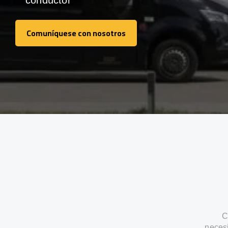
conductor
Comuníquese con nosotros
Comuníquese con nosotros
C
neces