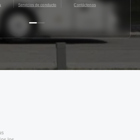
a
Servicios de conducto
Contáctenos
Contácten
us
os los