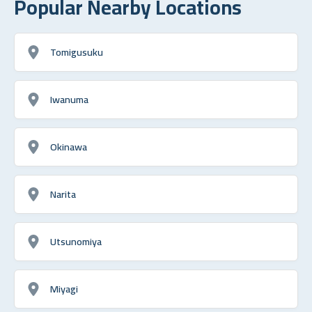
Popular Nearby Locations
Tomigusuku
Iwanuma
Okinawa
Narita
Utsunomiya
Miyagi