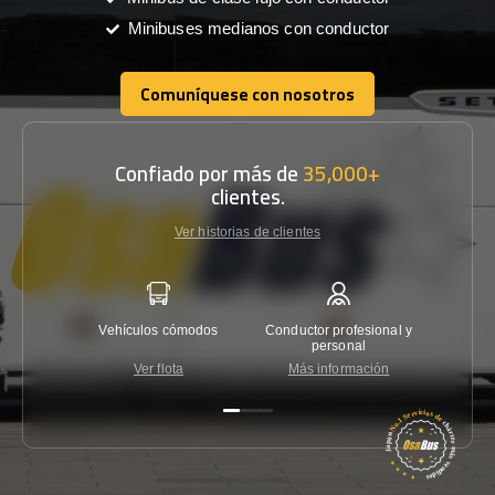
Minibuses medianos con conductor
Comuníquese con nosotros
Comuníquese con nosotros
Confiado por más de
35,000+
clientes.
Ver historias de clientes
Vehículos cómodos
Conductor profesional y
Garantí
personal
Ver flota
Más información
Co