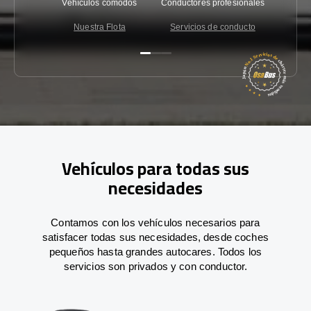
Vehículos cómodos
Conductores profesionales
Garantí
Nuestra Flota
Servicios de conducto
Co
Vehículos para todas sus
necesidades
Contamos con los vehículos necesarios para
satisfacer todas sus necesidades, desde coches
pequeños hasta grandes autocares. Todos los
servicios son privados y con conductor.