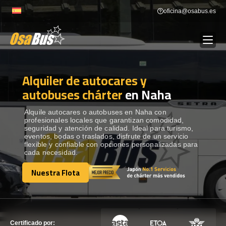
Skip
oficina@osabus.es
to
content
Alquiler de autocares y
Show dropdown
ALQUILER DE AUTOCARES
autobuses chárter
en Naha
Show dropdown
DESTINOS
Alquile autocares o autobuses en Naha con
profesionales locales que garantizan comodidad,
seguridad y atención de calidad. Ideal para turismo,
eventos, bodas o traslados, disfrute de un servicio
Show dropdown
RECORRIDAS
flexible y confiable con opciones personalizadas para
cada necesidad.
Nuestra Flota
FLOTA
Nuestra Flota
CONTÁCTENOS
CONTÁCTENOS
Certificado por: