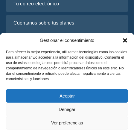
Cuéntanos sobre tus planes
Gestionar el consentimiento
Para ofrecer la mejor experiencia, utilizamos tecnologías como las cookies
para almacenar y/o acceder a la información del dispositivo. Consentir el
uso de estas tecnologías nos permitirá procesar datos como el
comportamiento de navegación o identificadores únicos en este sitio. No
dar el consentimiento o retirarlo puede afectar negativamente a ciertas
características y funciones.
He leído y acepto la
Política de Privacidad
de OsaBus.
Solicite un presupuesto
Aceptar
Solicite un presupuesto
Denegar
Español
Ver preferencias
© 2025 OsaBus © Todos los derechos reservados.
Política de Privacidad
Términos y Condiciones
News