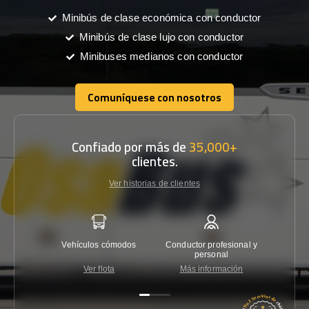
Minibús de clase económica con conductor
Minibús de clase lujo con conductor
Minibuses medianos con conductor
Comuníquese con nosotros
Comuníquese con nosotros
Confiado por más de
35,000+
clientes.
Ver historias de clientes
Vehículos cómodos
Conductor profesional y
Garantí
personal
Ver flota
Más información
Co