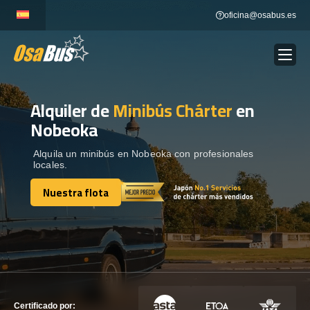
Skip
oficina@osabus.es
to
content
Alquiler de
Minibús Chárter
en
Show dropdown
ALQUILER DE AUTOCARES
Nobeoka
Show dropdown
DESTINOS
Alquila un minibús en Nobeoka con profesionales
locales.
Nuestra flota
Show dropdown
RECORRIDAS
Nuestra flota
FLOTA
CONTÁCTENOS
CONTÁCTENOS
Certificado por: