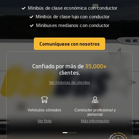
Minibús de clase económica con conductor
Minibús de clase lujo con conductor
Minibuses medianos con conductor
Comuníquese con nosotros
Comuníquese con nosotros
Confiado por más de
35,000+
clientes.
Ver historias de clientes
Vehículos cómodos
Conductor profesional y
Garantí
personal
Ver flota
Más información
Co