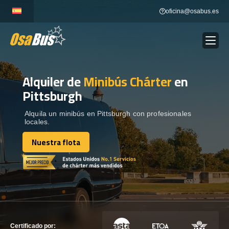
Skip
oficina@osabus.es
to
content
Alquiler de
Minibús Chárter
en
Show dropdown
ALQUILER DE AUTOCARES
Pittsburgh
Show dropdown
DESTINOS
Alquila un minibús en Pittsburgh con profesionales
locales.
Nuestra flota
Show dropdown
RECORRIDAS
Nuestra flota
FLOTA
CONTÁCTENOS
CONTÁCTENOS
Certificado por: