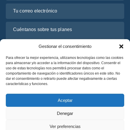
Tu correo electrónico
Cuéntanos sobre tus planes
Gestionar el consentimiento
Para ofrecer la mejor experiencia, utilizamos tecnologías como las cookies
para almacenar y/o acceder a la información del dispositivo. Consentir el
uso de estas tecnologías nos permitirá procesar datos como el
comportamiento de navegación o identificadores únicos en este sitio. No
dar el consentimiento o retirarlo puede afectar negativamente a ciertas
características y funciones.
He leído y acepto la
Política de Privacidad
de OsaBus.
Solicite un presupuesto
Aceptar
Solicite un presupuesto
Denegar
Español
Ver preferencias