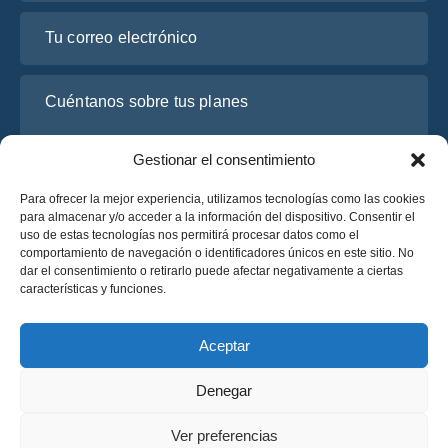
Tu correo electrónico
Cuéntanos sobre tus planes
Gestionar el consentimiento
Para ofrecer la mejor experiencia, utilizamos tecnologías como las cookies
para almacenar y/o acceder a la información del dispositivo. Consentir el
uso de estas tecnologías nos permitirá procesar datos como el
comportamiento de navegación o identificadores únicos en este sitio. No
dar el consentimiento o retirarlo puede afectar negativamente a ciertas
características y funciones.
He leído y acepto la
Política de Privacidad
de OsaBus.
Solicite un presupuesto
Aceptar
Solicite un presupuesto
Denegar
Español
Ver preferencias