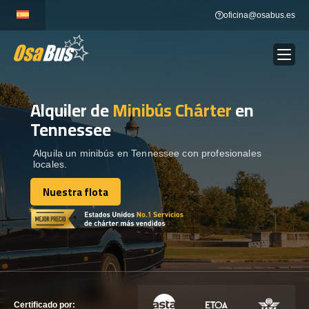
Skip
oficina@osabus.es
to
content
Alquiler de
Minibús Chárter
en
Show dropdown
ALQUILER DE AUTOCARES
Tennessee
Show dropdown
DESTINOS
Alquila un minibús en Tennessee con profesionales
locales.
Nuestra flota
Show dropdown
RECORRIDAS
Nuestra flota
FLOTA
CONTÁCTENOS
CONTÁCTENOS
Certificado por: