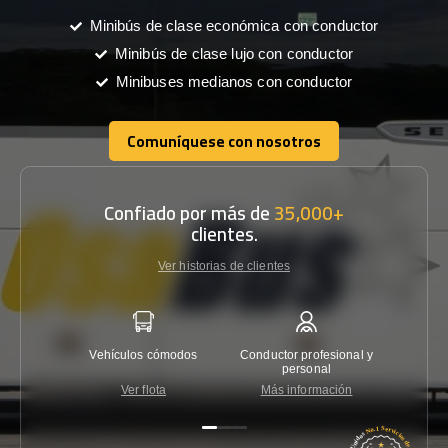
Minibús de clase económica con conductor
Minibús de clase lujo con conductor
Minibuses medianos con conductor
Comuníquese con nosotros
Comuníquese con nosotros
Confiado por más de
35,000+
clientes.
Ver historias de clientes
Vehículos cómodos
Conductor profesional y
Garantí
personal
Ver flota
Más información
Co