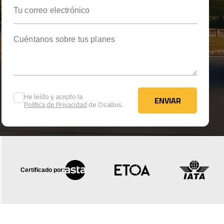
Tu correo electrónico
Cuéntanos sobre tus planes
He leído y acepto la
ENVIAR
Política de Privacidad
de OsaBus.
ENVIAR
Certificado por: