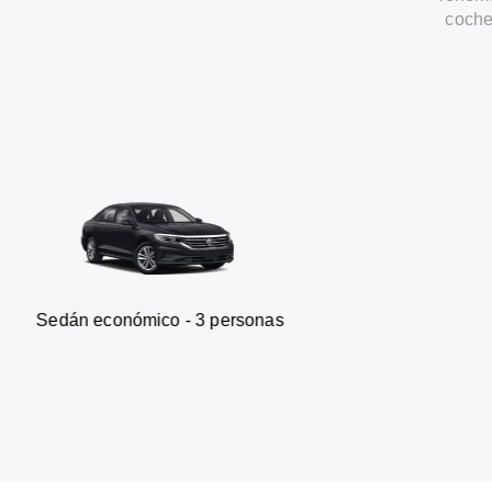
coche
nómico - 3 personas
Furgoneta