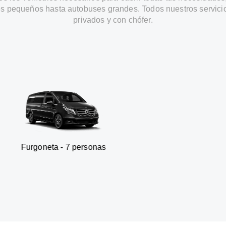
s pequeños hasta autobuses grandes. Todos nuestros servici
privados y con chófer.
 - 7 personas
SUV - 3 