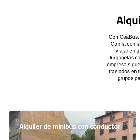
Alqu
Con OsaBus, p
Con la confi
viajar en 
furgonetas c
empresa sigue 
traslados en 
grupos pe
Alquiler de minibús con conductor