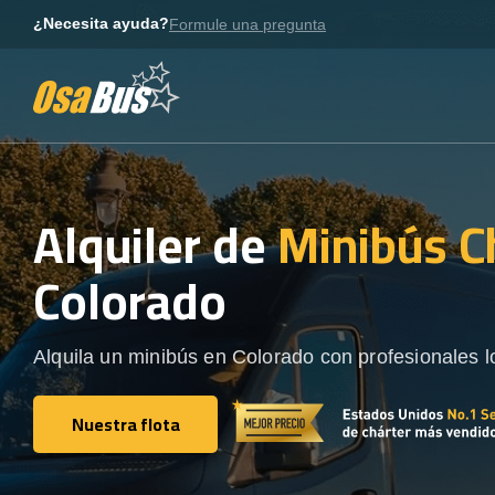
Skip
¿Necesita ayuda?
Formule una pregunta
to
content
Alquiler de
Minibús C
Colorado
Alquila un minibús en Colorado con profesionales l
Nuestra flota
Nuestra flota