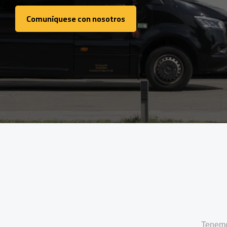
Comuníquese con nosotros
Comuníquese con nosotros
Tenemo