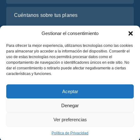
Cuéntanos sobre tus planes
Gestionar el consentimiento
Para ofrecer la mejor experiencia, utilizamos tecnologías como las cookies
para almacenar y/o acceder a la información del dispositivo. Consentir el
uso de estas tecnologías nos permitirá procesar datos como el
comportamiento de navegación o identificadores únicos en este sitio. No
dar el consentimiento o retirarlo puede afectar negativamente a ciertas
características y funciones.
He leído y acepto la
Política de Privacidad
de OsaBus.
Solicite un presupuesto
Aceptar
Solicite un presupuesto
Denegar
Español
Ver preferencias
© 2025 OsaBus © Todos los derechos reservados.
Política de Privacidad
Términos y Condiciones
News
Política de Privacidad