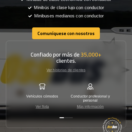
Minibús de clase lujo con conductor
Minibuses medianos con conductor
Comuníquese con nosotros
Comuníquese con nosotros
Confiado por más de
35,000+
clientes.
Ver historias de clientes
Vehículos cómodos
Conductor profesional y
Garantí
personal
Ver flota
Más información
Co