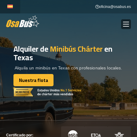
Skip
oficina@osabus.es
to
content
Alquiler de
Minibús Chárter
en
Show dropdown
ALQUILER DE AUTOCARES
Texas
Show dropdown
DESTINOS
Alquila un minibús en Texas con profesionales locales.
Nuestra flota
Show dropdown
Nuestra flota
RECORRIDAS
FLOTA
CONTÁCTENOS
CONTÁCTENOS
Certificado por: