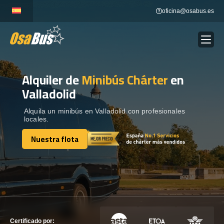
Skip
oficina@osabus.es
to
content
Alquiler de
Minibús Chárter
en
Show dropdown
ALQUILER DE AUTOCARES
Valladolid
Show dropdown
DESTINOS
Alquila un minibús en Valladolid con profesionales
locales.
Nuestra flota
Show dropdown
RECORRIDAS
Nuestra flota
FLOTA
CONTÁCTENOS
CONTÁCTENOS
Certificado por: