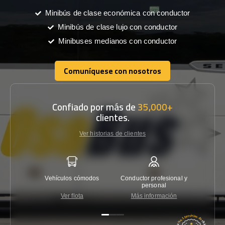
Minibús de clase económica con conductor
Minibús de clase lujo con conductor
Minibuses medianos con conductor
Comuníquese con nosotros
Comuníquese con nosotros
Confiado por más de
35,000+
clientes.
Ver historias de clientes
Vehículos cómodos
Conductor profesional y
Garantí
personal
Ver flota
Más información
Co