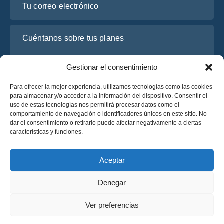
Cuéntanos sobre tus planes
Gestionar el consentimiento
Para ofrecer la mejor experiencia, utilizamos tecnologías como las cookies
para almacenar y/o acceder a la información del dispositivo. Consentir el
uso de estas tecnologías nos permitirá procesar datos como el
comportamiento de navegación o identificadores únicos en este sitio. No
dar el consentimiento o retirarlo puede afectar negativamente a ciertas
características y funciones.
He leído y acepto la
Política de Privacidad
de OsaBus.
Solicite un presupuesto
Aceptar
Solicite un presupuesto
Denegar
Español
Ver preferencias
© 2025 OsaBus © Todos los derechos reservados.
Política de Privacidad
Términos y Condiciones
News