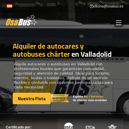
Skip
oficina@osabus.es
to
content
Alquiler de autocares y
Show dropdown
ALQUILER DE AUTOCARES
autobuses chárter
en Valladolid
Show dropdown
DESTINOS
Alquile autocares o autobuses en Valladolid con
profesionales locales que garantizan comodidad,
seguridad y atención de calidad. Ideal para turismo,
eventos, bodas o traslados, disfrute de un servicio
Show dropdown
RECORRIDAS
flexible y confiable con opciones personalizadas para
cada necesidad.
Nuestra Flota
FLOTA
Nuestra Flota
CONTÁCTENOS
CONTÁCTENOS
Certificado por: