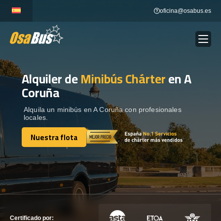
Skip
oficina@osabus.es
to
content
Alquiler de
Minibús Chárter
en A
Show dropdown
ALQUILER DE AUTOCARES
Coruña
Show dropdown
DESTINOS
Alquila un minibús en A Coruña con profesionales
locales.
Nuestra flota
Show dropdown
RECORRIDAS
Nuestra flota
FLOTA
CONTÁCTENOS
CONTÁCTENOS
Certificado por: