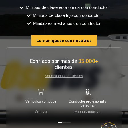
Minibús de clase económica con conductor
Minibús de clase lujo con conductor
Minibuses medianos con conductor
Comuníquese con nosotros
Comuníquese con nosotros
Confiado por más de
35,000+
clientes.
Ver historias de clientes
Vehículos cómodos
Conductor profesional y
Garantí
personal
Ver flota
Más información
Co