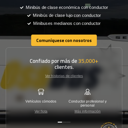
Minibús de clase económica con conductor
Minibús de clase lujo con conductor
Minibuses medianos con conductor
Comuníquese con nosotros
Comuníquese con nosotros
Confiado por más de
35,000+
clientes.
Ver historias de clientes
Vehículos cómodos
Conductor profesional y
Garantí
personal
Ver flota
Más información
Co