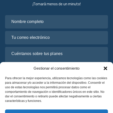
¡Tomará menos de un minuto!
Nombre completo
Tu correo electrónico
Cuéntanos sobre tus planes
Gestionar el consentimiento
Para ofrecer la mejor experiencia, utilizamos tecnologías como las cookies
para almacenar y/o acceder a la información del dispositivo. Consentir el
uso de estas tecnologías nos permitirá procesar datos como el
comportamiento de navegación o identificadores únicos en este sitio. No
dar el consentimiento o retirarlo puede afectar negativamente a ciertas
características y funciones.
He leído y acepto la
Política de Privacidad
de OsaBus.
Solicite un presupuesto