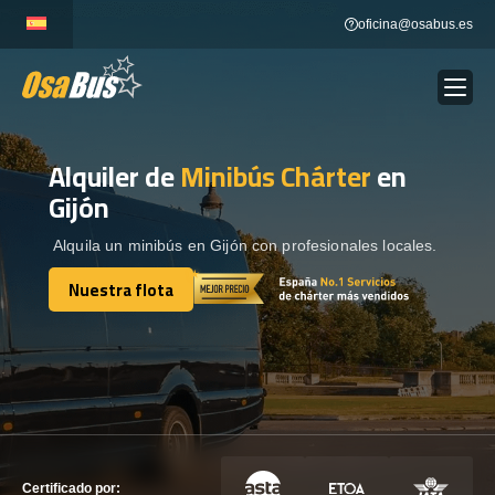
Skip
oficina@osabus.es
to
content
Alquiler de
Minibús Chárter
en
Show dropdown
ALQUILER DE AUTOCARES
Gijón
Show dropdown
DESTINOS
Alquila un minibús en Gijón con profesionales locales.
Nuestra flota
Show dropdown
Nuestra flota
RECORRIDAS
FLOTA
CONTÁCTENOS
CONTÁCTENOS
Certificado por: