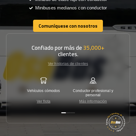
Minibuses medianos con conductor
Comuníquese con nosotros
Comuníquese con nosotros
Confiado por más de
35,000+
clientes.
Ver historias de clientes
Vehículos cómodos
Conductor profesional y
Garantí
personal
Ver flota
Más información
Co