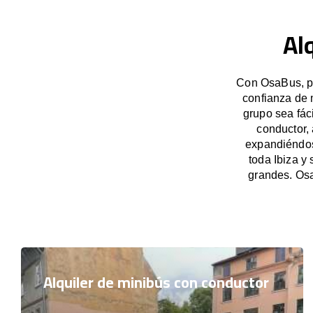
Al
Con OsaBus, po
confianza de 
grupo sea fác
conductor,
expandiéndose
toda Ibiza y
grandes. Osa
Alquiler de minibús con conductor