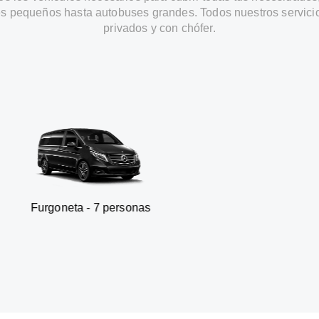
s pequeños hasta autobuses grandes. Todos nuestros servici
privados y con chófer.
a - 7 personas
SUV - 3