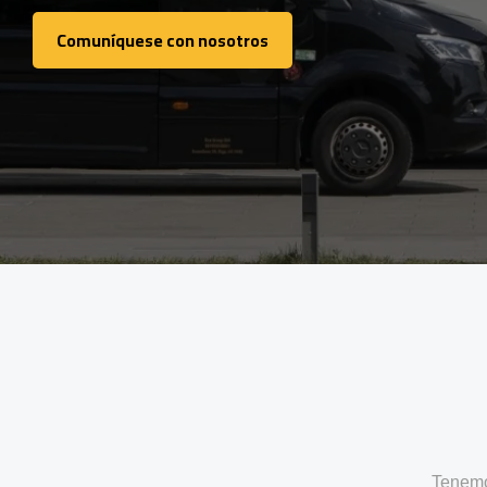
Comuníquese con nosotros
Comuníquese con nosotros
Tenemo