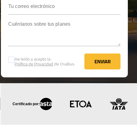
Tu correo electrónico
Cuéntanos sobre tus planes
He leído y acepto la
ENVIAR
Política de Privacidad
de OsaBus.
ENVIAR
Certificado por: