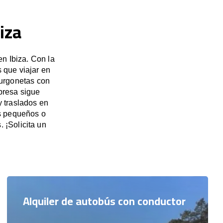
iza
n Ibiza. Con la
 que viajar en
furgonetas con
presa sigue
y traslados en
os pequeños o
 ¡Solicita un
Alquiler de autobús con conductor