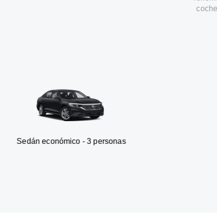
coche
onómico - 3 personas
Furgonet