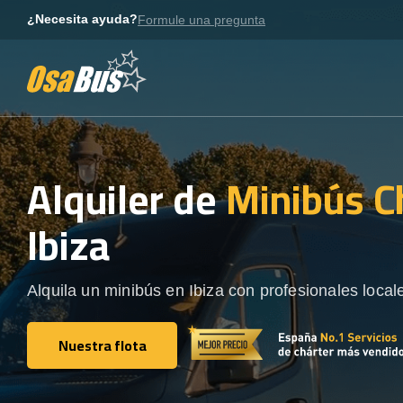
Skip
¿Necesita ayuda?
Formule una pregunta
to
content
Alquiler de
Minibús C
Ibiza
Alquila un minibús en Ibiza con profesionales local
Nuestra flota
Nuestra flota